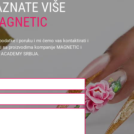
AZNATE VIŠE
AGNETIC
odatke i poruku i mi ćemo vas kontaktirati i
vezi sa proizvodima kompanije MAGNETIC i
L ACADEMY SRBIJA.