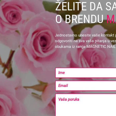
ŽELITE DA S
O BRENDU
M
Jednostavno unesite vaše kontakt p
odgovoriti na sva vaša pitanja u 
obukama iz ranga MAGNETIC NAI