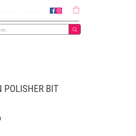
armonija-magnetic.rs
 POLISHER BIT
Price
D