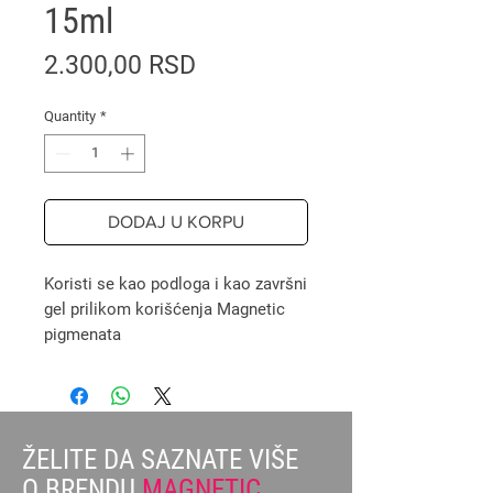
15ml
Price
2.300,00 RSD
Quantity
*
DODAJ U KORPU
Koristi se kao podloga i kao završni
gel prilikom korišćenja Magnetic
pigmenata
ŽELITE DA SAZNATE VIŠE
O BRENDU
MAGNETIC