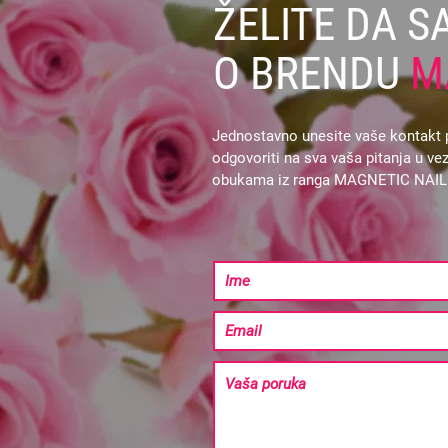
ŽELITE DA S
O BRENDU
M
Jednostavno unesite vaše kontakt p
odgovoriti na sva vaša pitanja u 
obukama iz ranga MAGNETIC NAI