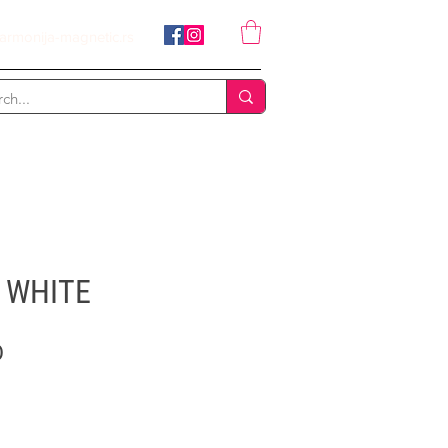
armonija-magnetic.rs
L WHITE
Price
D