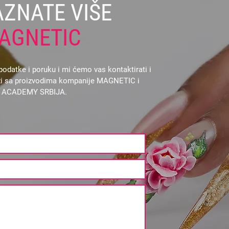
AZNATE VIŠE
AGNETIC
odatke i poruku i mi ćemo vas kontaktirati i
vezi sa proizvodima kompanije MAGNETIC i
L ACADEMY SRBIJA.