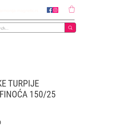
armonija-magnetic.rs
KE TURPIJE
 FINOĆA 150/25
Price
D