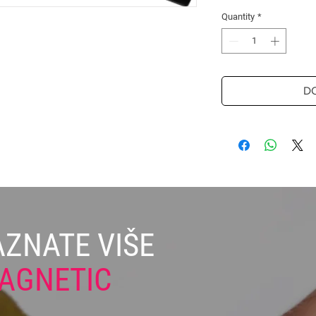
Quantity
*
D
AZNATE VIŠE
AGNETIC