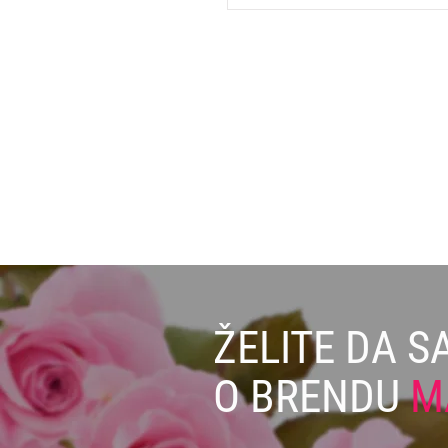
ŽELITE DA S
O BRENDU
M