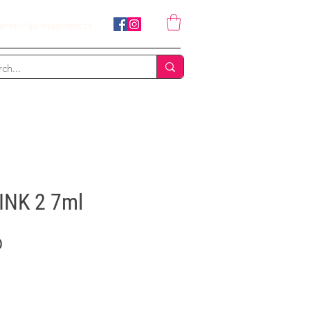
armonija-magnetic.rs
INK 2 7ml
Price
D