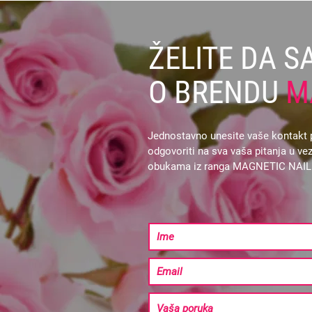
ŽELITE DA S
O BRENDU
M
Jednostavno unesite vaše kontakt p
odgovoriti na sva vaša pitanja u 
obukama iz ranga MAGNETIC NAI