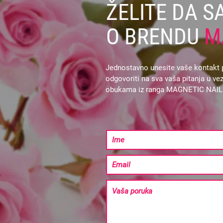
ŽELITE DA S
O BRENDU
M
Jednostavno unesite vaše kontakt p
odgovoriti na sva vaša pitanja u 
obukama iz ranga MAGNETIC NAI