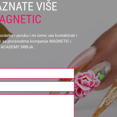
AZNATE VIŠE
AGNETIC
odatke i poruku i mi ćemo vas kontaktirati i
vezi sa proizvodima kompanije MAGNETIC i
L ACADEMY SRBIJA.