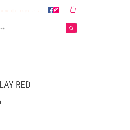
armonija-magnetic.rs
CLAY RED
Price
D