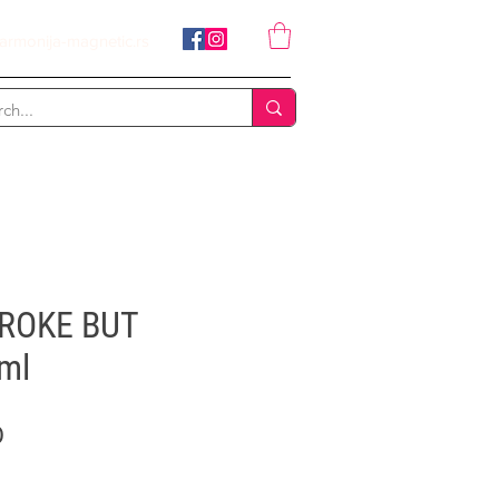
armonija-magnetic.rs
BROKE BUT
ml
Price
D