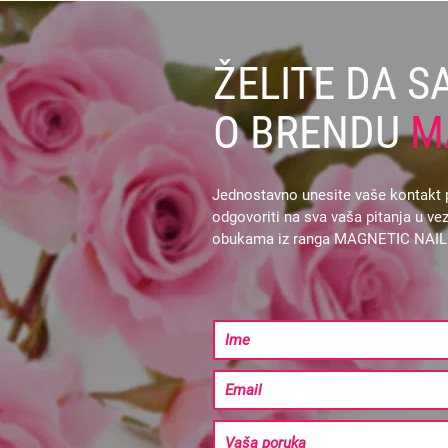
ŽELITE DA S
O BRENDU
M
Jednostavno unesite vaše kontakt p
odgovoriti na sva vaša pitanja u 
obukama iz ranga MAGNETIC NAI