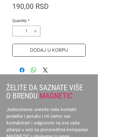
Price
190,00 RSD
Quantity
*
DODAJ U KORPU
ŽELITE DA SAZNATE VIŠE
O BRENDU
MAGNETIC
Jednostavno unesite vaše kontakt
podatke i poruku i mi ćemo vas
kontaktirati i odgovoriti na sva vaša
pitanja u vezi sa proizvodima kompanije
MAGNETIC i obukama iz ranga